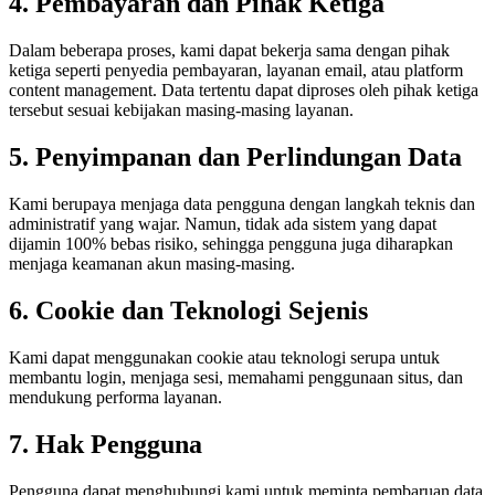
4. Pembayaran dan Pihak Ketiga
Dalam beberapa proses, kami dapat bekerja sama dengan pihak
ketiga seperti penyedia pembayaran, layanan email, atau platform
content management. Data tertentu dapat diproses oleh pihak ketiga
tersebut sesuai kebijakan masing-masing layanan.
5. Penyimpanan dan Perlindungan Data
Kami berupaya menjaga data pengguna dengan langkah teknis dan
administratif yang wajar. Namun, tidak ada sistem yang dapat
dijamin 100% bebas risiko, sehingga pengguna juga diharapkan
menjaga keamanan akun masing-masing.
6. Cookie dan Teknologi Sejenis
Kami dapat menggunakan cookie atau teknologi serupa untuk
membantu login, menjaga sesi, memahami penggunaan situs, dan
mendukung performa layanan.
7. Hak Pengguna
Pengguna dapat menghubungi kami untuk meminta pembaruan data