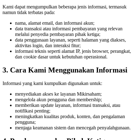
Kami dapat mengumpulkan beberapa jenis informasi, termasuk
namun tidak terbatas pada:
nama, alamat email, dan informasi akun;
data transaksi atau informasi pembayaran yang relevan
melalui penyedia pembayaran pihak ketiga;
data penggunaan layanan, seperti halaman yang diakses,
aktivitas login, dan interaksi fitur;
informasi teknis seperti alamat IP, jenis browser, perangkat,
dan cookie dasar untuk kebutuhan operasional.
3. Cara Kami Menggunakan Informasi
Informasi yang kami kumpulkan digunakan untuk:
menyediakan akses ke layanan Mikirsaham;
mengelola akun pengguna dan membership;
memberikan update layanan, informasi transaksi, atau
notifikasi penting;
meningkatkan kualitas produk, konten, dan pengalaman
pengguna;
menjaga keamanan sistem dan mencegah penyalahgunaan.